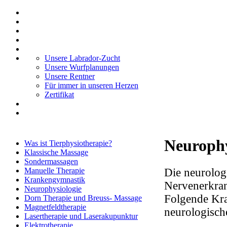
Unsere Labrador-Zucht
Unsere Wurfplanungen
Unsere Rentner
Für immer in unseren Herzen
Zertifikat
Neurophy
Was ist Tierphysiotherapie?
Klassische Massage
Sondermassagen
Die neurolog
Manuelle Therapie
Krankengymnastik
Nervenerkra
Neurophysiologie
Folgende Kra
Dorn Therapie und Breuss- Massage
Magnetfeldtherapie
neurologisch
Lasertherapie und Laserakupunktur
Elektrotherapie