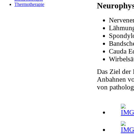
Neurophysi
Thermotherapie
Nervene
Lähmunge
Spondyl
Bandsche
Cauda E
Wirbelsä
Das Ziel der
Anbahnen vo
von patholo